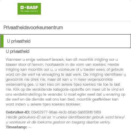
search
person
menu
Privaatheidsvoorkeursentrum
Available Languages:
U privaatheid
English
U privaatheid
Afrikaans
®
Priaxor
Wanneer u enige webwerf besoek, kan dit moontlik inligting oor u
blaaier stoor of herwin, hoofsaaklik in die vorm van koekies. Hierdie
inligting kan moontlik oor u, u voorkeure of u toestel wees, of gebruik
®
Aangedryf deur Xemium
word om die werf na verwagting te laat werk. Die inligting identifiseer u
gewoonlik nie direk nie, maar dit kan u ’n meer verpersoonlikte
webervaring gee. U kan kies om sekere tipes koekies nie toe te laat
Innoverende tegnologie vir uitstaande
nie. Klik op die verskillende kategorie-opskrifte om meer uit te vind en
ons verstekinstellings te verander. U moet egter weet dat u ervaring op
gewasbeskerming in mielies.
die werf en die dienste wat ons kan bied, moontlik geaffekteer kan
word indien u sekere tipes koekies blokkeer.
®
Priaxor
is die nuutste innovasie van BASF
Gebruiker-ID:
05e62977-96ae-4e3c-b6ab-5a6856f61989
in die mielie-swamdoderportefeulje. Met die
Hierdie gebruikers-ID sal as 'n unieke identifiseerder gebruik word terwyl
u voorkeure vir die toekoms gestoor en toegang daartoe verkry.
®
buitengewone eienskappe van Xemium
en
Timestamp:
--