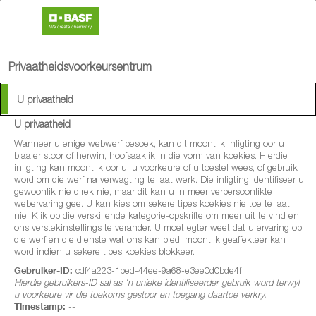
search
person
menu
Privaatheidsvoorkeursentrum
Available Languages:
U privaatheid
English
U privaatheid
Afrikaans
®
Prowl
CS
Wanneer u enige webwerf besoek, kan dit moontlik inligting oor u
blaaier stoor of herwin, hoofsaaklik in die vorm van koekies. Hierdie
inligting kan moontlik oor u, u voorkeure of u toestel wees, of gebruik
Baanbrekende mikroenkapsulasie
word om die werf na verwagting te laat werk. Die inligting identifiseer u
gewoonlik nie direk nie, maar dit kan u ’n meer verpersoonlikte
as ’n doeltreffende en gerieflike
webervaring gee. U kan kies om sekere tipes koekies nie toe te laat
nie. Klik op die verskillende kategorie-opskrifte om meer uit te vind en
oplossing vir vooropkoms
ons verstekinstellings te verander. U moet egter weet dat u ervaring op
die werf en die dienste wat ons kan bied, moontlik geaffekteer kan
onkruidbeheer van eenjarige grasse
word indien u sekere tipes koekies blokkeer.
en breëblaaronkruide.
Gebruiker-ID:
cdf4a223-1bed-44ee-9a68-e3ee0d0bde4f
Hierdie gebruikers-ID sal as 'n unieke identifiseerder gebruik word terwyl
u voorkeure vir die toekoms gestoor en toegang daartoe verkry.
Timestamp:
--