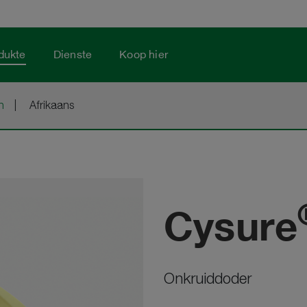
dukte
Dienste
Koop hier
h
Afrikaans
Cysure
Onkruiddoder