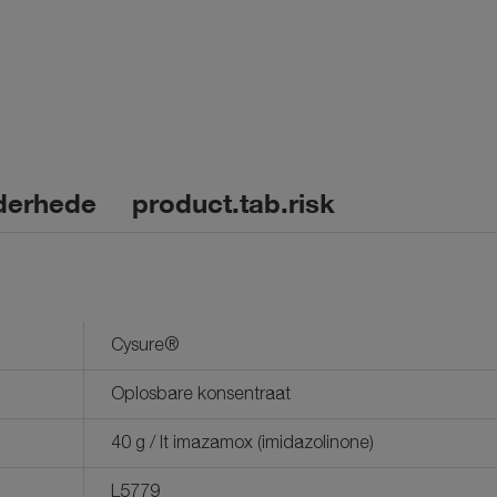
derhede
product.tab.risk
Cysure®
Oplosbare konsentraat
40 g / lt imazamox (imidazolinone)
L5779