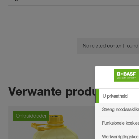
No related content found
Verwante produkte
U privaatheid
Streng noodsaaklik
Onkruiddoder
Onkruidd
Funksionele koekie
Werkverrigtingskoe