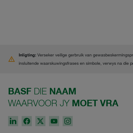
Inligting:
Verseker veilige gerbruik van gewasbeskermingsprodu
warning
insluitende waarskuwingsfrases en simbole, verwys na die p
BASF
DIE
NAAM
WAARVOOR JY
MOET VRA