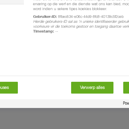
ervaring op die werf en die dienste wat ons kan bied, moo
word indien u sekere tipes koekies blokkeer.
Gebruiker-ID:
8fbec634-e06c-44d9-8fc8-40139c5f2ceb
Hierdie gebruikers-ID sal as 'n unieke identifiseerder gebrui
voorkeure vir die toekoms gestoor en toegang daartoe verk
Timestamp:
--
®
®
s
Ultra
Frontier
Optima
east
euses
Verwerp alles