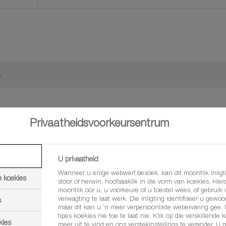
.
Privaatheidsvoorkeursentrum
U privaatheid
Wanneer u enige webwerf besoek, kan dit moontlik inligti
e koekies
stoor of herwin, hoofsaaklik in die vorm van koekies. Hierd
oder
Onkruiddoder
moontlik oor u, u voorkeure of u toestel wees, of gebruik
verwagting te laat werk. Die inligting identifiseer u gewoon
s
maar dit kan u ’n meer verpersoonlikte webervaring gee.
tipes koekies nie toe te laat nie. Klik op die verskillende 
kies
meer uit te vind en ons verstekinstellings te verander. U