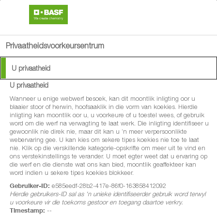
search
person
menu
Privaatheidsvoorkeursentrum
Available Languages:
U privaatheid
English
U privaatheid
Afrikaans
®
Arsenal
Power
Wanneer u enige webwerf besoek, kan dit moontlik inligting oor u
blaaier stoor of herwin, hoofsaaklik in die vorm van koekies. Hierdie
inligting kan moontlik oor u, u voorkeure of u toestel wees, of gebruik
Onkruiddoder
word om die werf na verwagting te laat werk. Die inligting identifiseer u
gewoonlik nie direk nie, maar dit kan u ’n meer verpersoonlikte
webervaring gee. U kan kies om sekere tipes koekies nie toe te laat
nie. Klik op die verskillende kategorie-opskrifte om meer uit te vind en
ons verstekinstellings te verander. U moet egter weet dat u ervaring op
die werf en die dienste wat ons kan bied, moontlik geaffekteer kan
word indien u sekere tipes koekies blokkeer.
Gebruiker-ID:
e585eedf-28b2-417e-86f0-163858412092
Hierdie gebruikers-ID sal as 'n unieke identifiseerder gebruik word terwyl
u voorkeure vir die toekoms gestoor en toegang daartoe verkry.
Timestamp:
--