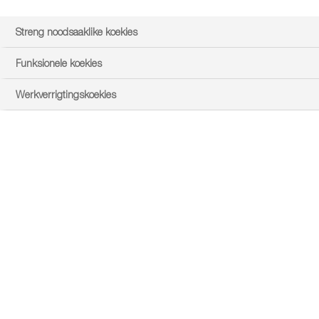
Streng noodsaaklike koekies
Funksionele koekies
Werkverrigtingskoekies
location_on
VIND VERSPREIDERS