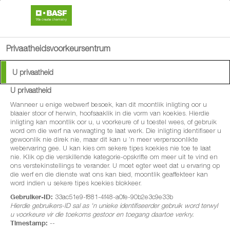
search
person
menu
Privaatheidsvoorkeursentrum
Available Languages:
U privaatheid
English
U privaatheid
Afrikaans
®
BroadBand
Wanneer u enige webwerf besoek, kan dit moontlik inligting oor u
blaaier stoor of herwin, hoofsaaklik in die vorm van koekies. Hierdie
inligting kan moontlik oor u, u voorkeure of u toestel wees, of gebruik
'n Volhoubare oplossing vir
word om die werf na verwagting te laat werk. Die inligting identifiseer u
gewoonlik nie direk nie, maar dit kan u ’n meer verpersoonlikte
volhoubare groei en kwaliteit..
webervaring gee. U kan kies om sekere tipes koekies nie toe te laat
nie. Klik op die verskillende kategorie-opskrifte om meer uit te vind en
ons verstekinstellings te verander. U moet egter weet dat u ervaring op
die werf en die dienste wat ons kan bied, moontlik geaffekteer kan
word indien u sekere tipes koekies blokkeer.
Gebruiker-ID:
33ac51e9-f881-4f48-a0fe-90b2e3c9e33b
Hierdie gebruikers-ID sal as 'n unieke identifiseerder gebruik word terwyl
u voorkeure vir die toekoms gestoor en toegang daartoe verkry.
Timestamp:
--