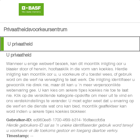
search
person
menu
Privaatheidsvoorkeursentrum
Available Languages:
U privaatheid
English
News overview: BASF
U privaatheid
Afrikaans
Agro News
Wanneer u enige webwerf besoek, kan dit moontlik inligting oor u
blaaier stoor of herwin, hoofsaaklik in die vorm van koekies. Hierdie
inligting kan moontlik oor u, u voorkeure of u toestel wees, of gebruik
word om die werf na verwagting te laat werk. Die inligting identifiseer u
gewoonlik nie direk nie, maar dit kan u ’n meer verpersoonlikte
Lorem ipsum dolor sit amet, consectetur adipisicing elit.
webervaring gee. U kan kies om sekere tipes koekies nie toe te laat
Beatae sapiente, necessitatibus tempore eveniet?
nie. Klik op die verskillende kategorie-opskrifte om meer uit te vind en
ons verstekinstellings te verander. U moet egter weet dat u ervaring op
Beatae, maiores perferendis molestiae tenetur, aliquid,
die werf en die dienste wat ons kan bied, moontlik geaffekteer kan
word indien u sekere tipes koekies blokkeer.
laudantium iusto magnam fugiat molestias quaerat omnis!
Gebruiker-ID:
ed960ee8-1700-4f99-b314-16dfaeccfc6a
Expedita quibusdam impedit tempore.
Hierdie gebruikers-ID sal as 'n unieke identifiseerder gebruik word terwyl
u voorkeure vir die toekoms gestoor en toegang daartoe verkry.
Timestamp:
--