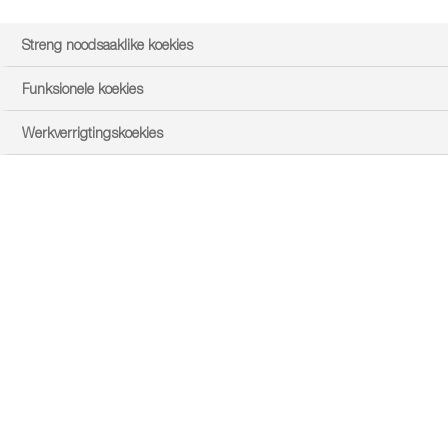
Streng noodsaaklike koekies
Funksionele koekies
edit
Personalize
Werkverrigtingskoekies
0 News found
No related content found.